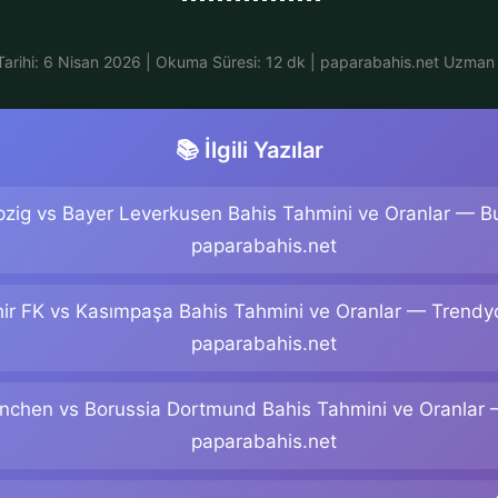
Tarihi: 6 Nisan 2026 | Okuma Süresi: 12 dk | paparabahis.net Uzman 
📚 İlgili Yazılar
pzig vs Bayer Leverkusen Bahis Tahmini ve Oranlar — Bu
paparabahis.net
ir FK vs Kasımpaşa Bahis Tahmini ve Oranlar — Trendyo
paparabahis.net
chen vs Borussia Dortmund Bahis Tahmini ve Oranlar 
paparabahis.net