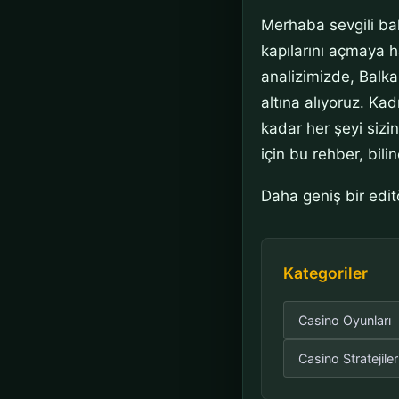
Merhaba sevgili ba
kapılarını açmaya h
analizimizde, Balka
altına alıyoruz. Ka
kadar her şeyi sizin
için bu rehber, bil
Daha geniş bir editö
Kategoriler
Casino Oyunları
Casino Stratejiler