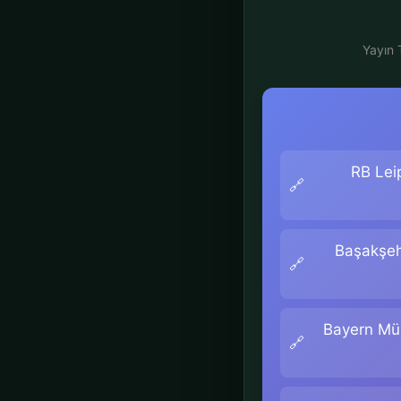
Yayın 
RB Lei
🔗
Başakşeh
🔗
Bayern Mün
🔗