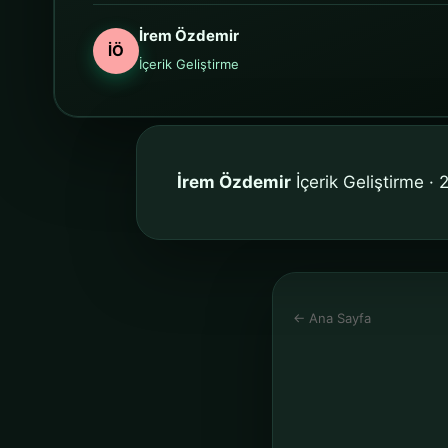
İrem Özdemir
İÖ
İçerik Geliştirme
İrem Özdemir
İçerik Geliştirme ·
← Ana Sayfa