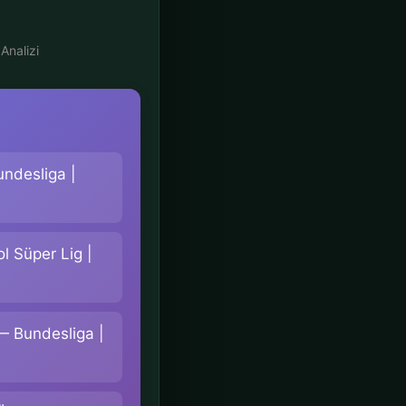
Analizi
ndesliga |
l Süper Lig |
— Bundesliga |