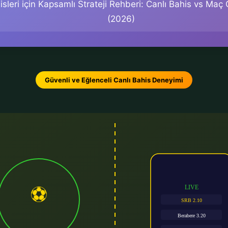
sleri için Kapsamlı Strateji Rehberi: Canlı Bahis vs Maç
(2026)
Güvenli ve Eğlenceli Canlı Bahis Deneyimi