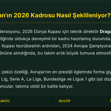
tan'ın 2026 Kadrosu Nasıl Şekilleniyor?
ederasyonu, 2026 Dünya Kupası için teknik direktör
Draga
derliğinde oldukça deneyimli bir kadro hazırlamış durumda.
a Kupası tecrübesinin ardından, 2024 Avrupa Şampiyonas
önüne alındığında, bu takım artık büyük turnuva atmos
ekici özelliği, Avrupa'nın en prestijli liglerinde forma g
Lig, Serie A, La Liga, Bundesliga ve Ligue 1 gibi üst düz
ular, takıma ciddi bir kalite katıyor.
UNCU
KULÜP