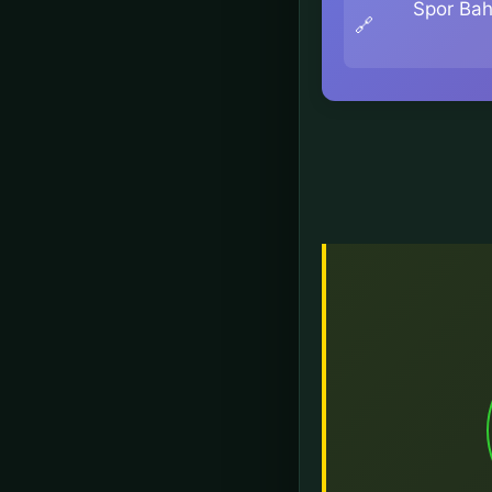
Spor Bahi
🔗