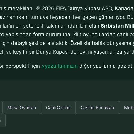
his meraklıları! 🎉 2026 FIFA Dünya Kupası ABD, Kanad
azırlanırken, turnuva heyecanı her geçen gün artıyor. B
nlar'ın en yetenekli takımlarından biri olan
Sırbistan Mil
dro yapısından form durumuna, kilit oyunculardan canlı bah
 için detaylı şekilde ele aldık. Özellikle bahis dünyasına
inçli ve keyifli bir Dünya Kupası deneyimi yaşamanıza yar
r perspektifi için
>yazarlarımızın
diğer yazılarına göz atı
Masa Oyunları
Canlı Casino
Casino Bonusları
Mobi
i