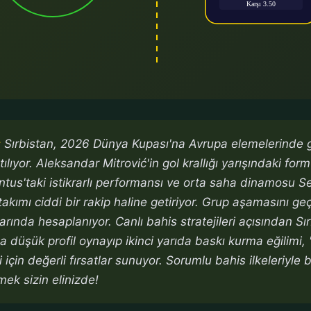
:
Sırbistan, 2026 Dünya Kupası'na Avrupa elemelerinde g
ılıyor. Aleksandar Mitrović'in gol krallığı yarışındaki fo
ntus'taki istikrarlı performansı ve orta saha dinamosu Se
i takımı ciddi bir rakip haline getiriyor. Grup aşamasını g
rında hesaplanıyor. Canlı bahis stratejileri açısından Sır
ıda düşük profil oynayıp ikinci yarıda baskı kurma eğilimi, 
i için değerli fırsatlar sunuyor. Sorumlu bahis ilkeleriyle 
rmek sizin elinizde!