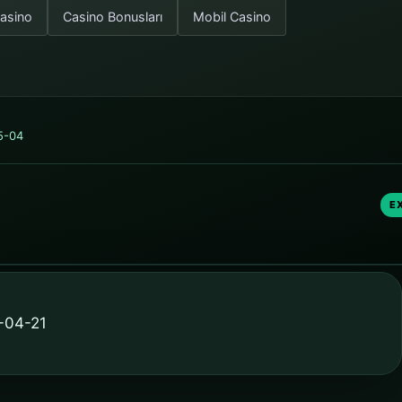
Casino
Casino Bonusları
Mobil Casino
5-04
E
6-04-21