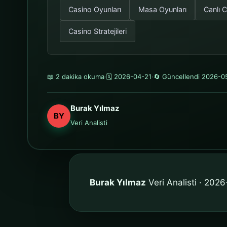
Casino Oyunları
Masa Oyunları
Canlı 
Casino Stratejileri
📖 2 dakika okuma
·
🗓️ 2026-04-21
·
🔄 Güncellendi 2026-0
Burak Yılmaz
BY
Veri Analisti
Burak Yılmaz
Veri Analisti · 202