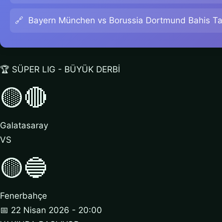
🔗
Bayern München vs Borussia Dortmund Bahis Tah
🏆 SÜPER LIG - BÜYÜK DERBİ
🟡🔴
Galatasaray
VS
🟡🔵
Fenerbahçe
📅 22 Nisan 2026 - 20:00