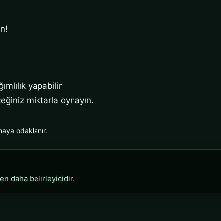
n!
mlılık yapabilir
ceğiniz miktarla oynayın.
rmaya odaklanır.
en daha belirleyicidir.