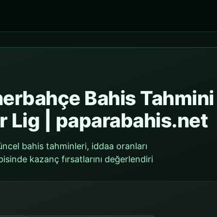
nerbahçe Bahis Tahmini
 Lig | paparabahis.net
cel bahis tahminleri, iddaa oranları
isinde kazanç fırsatlarını değerlendiri