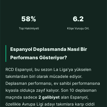
58%
6.2
Top Hakimiyeti
Köşe Vuruşu Ort.
Espanyol Deplasmanda Nasıl Bir
Performans Gösteriyor?
RCD Espanyol, bu sezon La Liga'ya yükselen
takımlardan biri olarak mücadele ediyor.
Deplasman performansı, ev sahibi performansına
kıyasla oldukça zayıf kalıyor. Son 10 deplasman
maçında sadece
2 galibiyet
alan Espanyol,
özellikle Avrupa Ligi adayı takımlara karşı ciddi