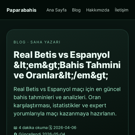
Paparabahis
Ana Sayfa
Blog
Hakkımızda
İletişim
BLOG · SAHA YAZARI
Real Betis vs Espanyol
&lt;em&gt;Bahis Tahmini
ve Oranlar&lt;/em&gt;
Real Betis vs Espanyol maçı için en güncel
bahis tahminleri ve analizleri. Oran
karşılaştırması, istatistikler ve expert
yorumlarıyla maçı kazanmaya hazırlanın.
📖 4 dakika okuma
·
🗓️ 2026-04-06
·
🔄 Güncellendi 2026-05-04