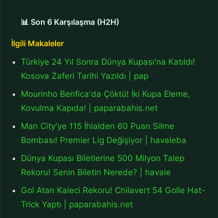
📊 Son 6 Karşılaşma (H2H)
İlgili Makaleler
Türkiye 24 Yıl Sonra Dünya Kupası'na Katıldı!
Kosova Zaferi Tarihi Yazıldı | pap
Mourinho Benfica'da Çöktü! İki Kupa Eleme,
Kovulma Kapıda! | paparabahis.net
Man City'ye 115 İhlalden 60 Puan Silme
Bombası! Premier Lig Değişiyor | havaleba
Dünya Kupası Biletlerine 500 Milyon Talep
Rekoru! Senin Biletin Nerede? | havale
Gol Atan Kaleci Rekoru! Chilavert 54 Golle Hat-
Trick Yaptı | paparabahis.net