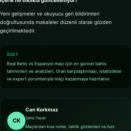
İçerik ne sıklıkla güncelleniyor?
Yeni gelişmeler ve okuyucu geri bildirimleri
doğrultusunda makaleler düzenli olarak gözden
geçirilmektedir.
ÖZET
Real Betis vs Espanyol maçı için en güncel bahis
tahminleri ve analizleri. Oran karşılaştırması, istatistikler
ve expert yorumlarıyla maçı kazanmaya hazırlanın.
Can Korkmaz
Saha Yazarı
CK
Maçlardan kısa notlar, taktik gözlemleri ve hızlı