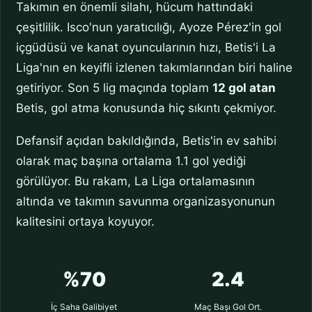
Takımın en önemli silahı, hücum hattındaki
çeşitlilik. Isco'nun yaratıcılığı, Ayoze Pérez'in gol
içgüdüsü ve kanat oyuncularının hızı, Betis'i La
Liga'nın en keyifli izlenen takımlarından biri haline
getiriyor. Son 5 lig maçında toplam
12 gol atan
Betis, gol atma konusunda hiç sıkıntı çekmiyor.
Defansif açıdan bakıldığında, Betis'in ev sahibi
olarak maç başına ortalama 1.1 gol yediği
görülüyor. Bu rakam, La Liga ortalamasının
altında ve takımın savunma organizasyonunun
kalitesini ortaya koyuyor.
%70
2.4
İç Saha Galibiyet
Maç Başı Gol Ort.