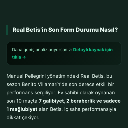
Real Betis'in Son Form Durumu Nasıl?
Daha geniş analiz arıyorsanız:
Detaylı kaynak için
tıkla →
Manuel Pellegrini yönetimindeki Real Betis, bu
sezon Benito Villamarín'de son derece etkili bir
performans sergiliyor. Ev sahibi olarak oynanan
son 10 maçta
7 galibiyet, 2 beraberlik ve sadece
1 mağlubiyet
alan Betis, iç saha performansıyla
dikkat çekiyor.