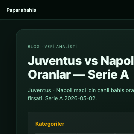
Paparabahis
BLOG · VERI ANALISTI
Juventus vs Napol
Oranlar — Serie A
Juventus - Napoli maci icin canli bahis or
firsati. Serie A 2026-05-02.
Kategoriler