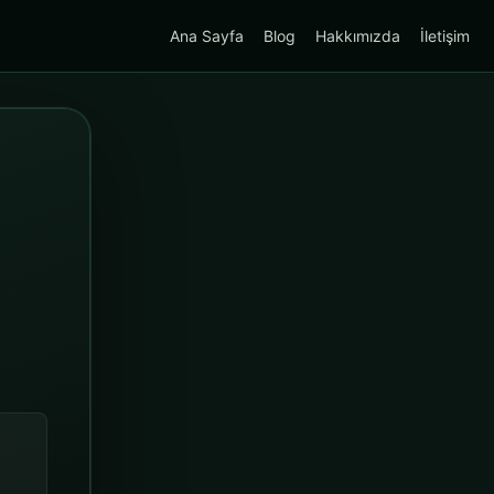
Ana Sayfa
Blog
Hakkımızda
İletişim