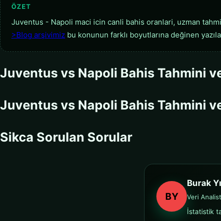
ÖZET
Juventus - Napoli maci icin canli bahis oranlari, uzman tahmi
>Blog arşivimiz
bu konunun farklı boyutlarına değinen yazılar
Juventus vs Napoli Bahis Tahmini v
Juventus vs Napoli Bahis Tahmini ve 
Sikca Sorulan Sorular
Burak Y
BY
Veri Analist
İstatistik 