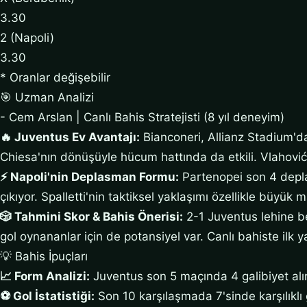
3.30
2 (Napoli)
3.30
* Oranlar değişebilir
🎯 Uzman Analizi
- Cem Arslan | Canlı Bahis Stratejisti (8 yıl deneyim)
🔥 Juventus Ev Avantajı:
Bianconeri, Allianz Stadium'da
Chiesa'nın dönüşüyle hücum hattında da etkili. Vlahović'
⚡ Napoli'nin Deplasman Formu:
Partenopei son 4 depla
çıkıyor. Spalletti'nin taktiksel yaklaşımı özellikle büyük
🎲 Tahmini Skor & Bahis Önerisi:
2-1 Juventus lehine bek
gol oynananlar için de potansiyel var. Canlı bahiste ilk 
💡 Bahis İpuçları
📈 Form Analizi:
Juventus son 5 maçında 4 galibiyet alırk
⚽ Gol İstatistiği:
Son 10 karşılaşmada 7'sinde karşılıklı g