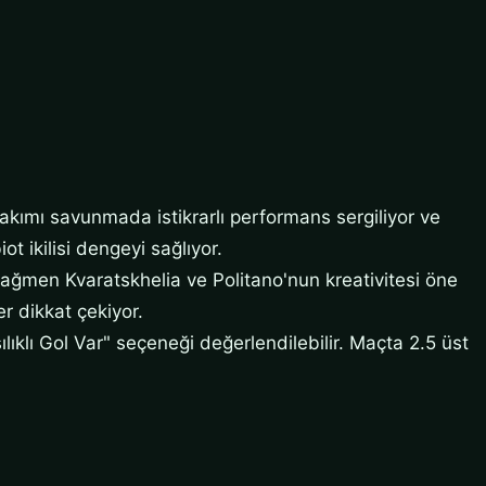
takımı savunmada istikrarlı performans sergiliyor ve
 ikilisi dengeyi sağlıyor.
ağmen Kvaratskhelia ve Politano'nun kreativitesi öne
er dikkat çekiyor.
lıklı Gol Var" seçeneği değerlendilebilir. Maçta 2.5 üst