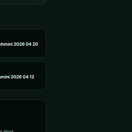
Tahmini 2026 04 20
hmini 2026 04 12
 alıyor.