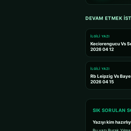
DEVAM ETMEK IST
İLGILI YAZI
Keciorengucu Vs Se
2026 04 12
İLGILI YAZI
Rb Leipzig Vs Baye
2026 04 15
SIK SORULAN 
Yazıyı kim hazırlı
Bu yazı Burak Yılmaz