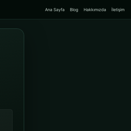
Ana Sayfa
Blog
Hakkımızda
İletişim