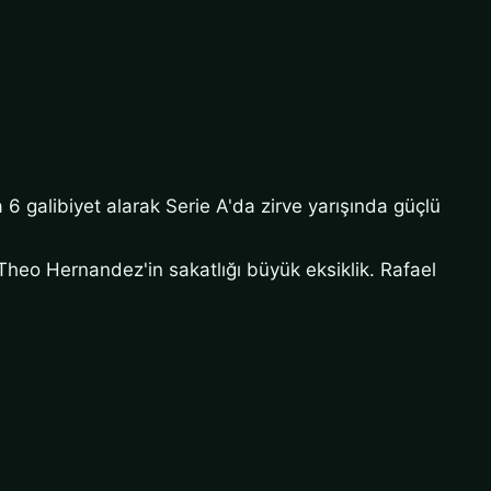
6 galibiyet alarak Serie A'da zirve yarışında güçlü
Theo Hernandez'in sakatlığı büyük eksiklik. Rafael