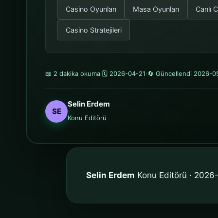
Casino Oyunları
Masa Oyunları
Canlı 
Casino Stratejileri
📖 2 dakika okuma
·
🗓️ 2026-04-21
·
🔄 Güncellendi 2026-0
Selin Erdem
SE
Konu Editörü
Selin Erdem
Konu Editörü · 2026