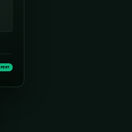
XPERT