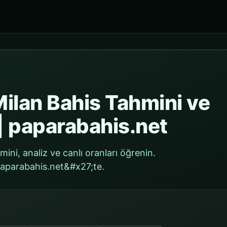
Milan Bahis Tahmini ve
| paparabahis.net
mini, analiz ve canlı oranları öğrenin.
i paparabahis.net&#x27;te.