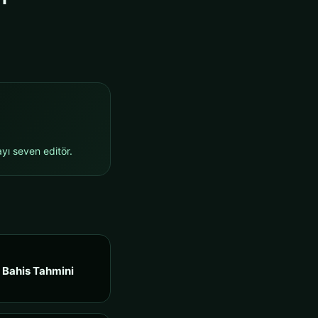
yı seven editör.
 Bahis Tahmini