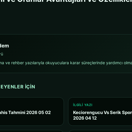
rdem
rü
rma ve rehber yazılarıyla okuyuculara karar süreçlerinde yardımcı olma
EYENLER IÇIN
İLGILI YAZI
his Tahmini 2026 05 02
Keciorengucu Vs Serik Spor
2026 04 12