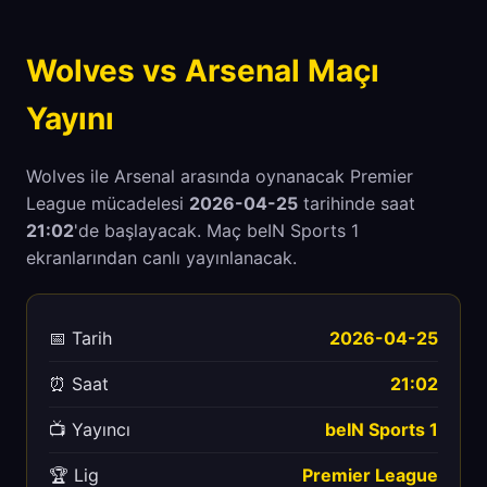
Wolves vs Arsenal Maçı
Yayını
Wolves ile Arsenal arasında oynanacak Premier
League mücadelesi
2026-04-25
tarihinde saat
21:02
'de başlayacak. Maç beIN Sports 1
ekranlarından canlı yayınlanacak.
📅 Tarih
2026-04-25
⏰ Saat
21:02
📺 Yayıncı
beIN Sports 1
🏆 Lig
Premier League