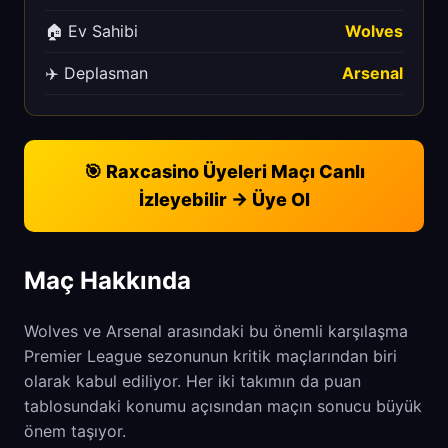
🏠 Ev Sahibi
Wolves
✈️ Deplasman
Arsenal
🎯 Raxcasino Üyeleri Maçı Canlı
İzleyebilir → Üye Ol
Maç Hakkında
Wolves ve Arsenal arasındaki bu önemli karşılaşma
Premier League sezonunun kritik maçlarından biri
olarak kabul ediliyor. Her iki takımın da puan
tablosundaki konumu açısından maçın sonucu büyük
önem taşıyor.