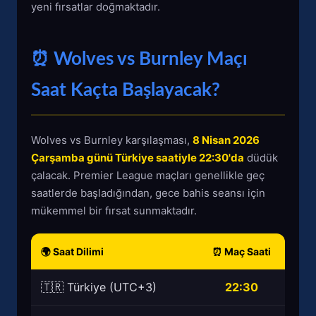
yeni fırsatlar doğmaktadır.
⏰ Wolves vs Burnley Maçı
Saat Kaçta Başlayacak?
Wolves vs Burnley karşılaşması,
8 Nisan 2026
Çarşamba günü Türkiye saatiyle 22:30'da
düdük
çalacak. Premier League maçları genellikle geç
saatlerde başladığından, gece bahis seansı için
mükemmel bir fırsat sunmaktadır.
🌍 Saat Dilimi
⏰ Maç Saati
🇹🇷 Türkiye (UTC+3)
22:30