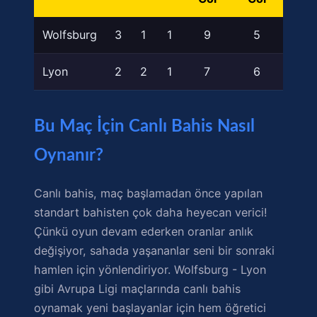
Wolfsburg
3
1
1
9
5
Lyon
2
2
1
7
6
Bu Maç İçin Canlı Bahis Nasıl
Oynanır?
Canlı bahis, maç başlamadan önce yapılan
standart bahisten çok daha heyecan verici!
Çünkü oyun devam ederken oranlar anlık
değişiyor, sahada yaşananlar seni bir sonraki
hamlen için yönlendiriyor. Wolfsburg - Lyon
gibi Avrupa Ligi maçlarında canlı bahis
oynamak yeni başlayanlar için hem öğretici