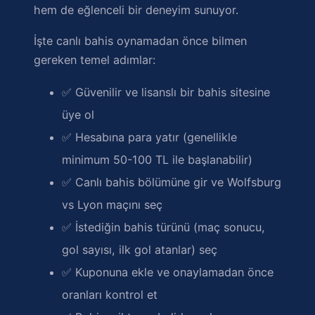
hem de eğlenceli bir deneyim sunuyor.
İşte canlı bahis oynamadan önce bilmen
gereken temel adımlar:
✅ Güvenilir ve lisanslı bir bahis sitesine
üye ol
✅ Hesabına para yatır (genellikle
minimum 50-100 TL ile başlanabilir)
✅ Canlı bahis bölümüne gir ve Wolfsburg
vs Lyon maçını seç
✅ İstediğin bahis türünü (maç sonucu,
gol sayısı, ilk gol atanlar) seç
✅ Kuponuna ekle ve onaylamadan önce
oranları kontrol et