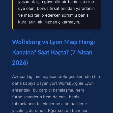
yaşamak için güvenilir bir bahis sitesine
üye olun, bonus fırsatlarından yararlanın
ve maçı takip ederken sorumlu bahis
kurallarını aklınızdan çıkarmayın.
Wolfsburg vs Lyon Maçı Hangi
Kanalda? Saat Kaçta? (7 Nisan
2026)
Avrupa Ligi'nin heyecan dolu gecelerinden biri
daha kapıya dayanıyor! Wolfsburg ile Lyon
arasındaki bu çarpıcı karşılaşma, hem
futbolseverlerin hem de canlı bahis
tutkunlarının takvimlerine altın harflerle
yazılmış durumda. Eğer sen de bu maçı