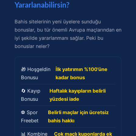
Yararlanabilirsin?
Bahis sitelerinin yeni üyelere sunduğu
bonuslar, bu tür önemli Avrupa maçlarından en
iyi şekilde yararlanmanı sağlar. Peki bu
bonuslar neler?
🎁 Hoşgeldin
İlk yatırımın %100'üne
Bonusu
kadar bonus
🔄 Kayıp
Haftalık kayıpların belirli
Bonusu
yüzdesi iade
⚽ Spor
Belirli maçlar için ücretsiz
Freebet
bahis hakkı
📊 Kombine
Çok maçlı kuponlarda ek