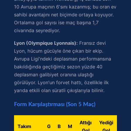
10 Avrupa maçının 6'sını kazanmış; bu oran ev
sahibi avantajını net biçimde ortaya koyuyor.
Ortalama gol sayısı ise maç başına 1,7
civarında seyrediyor.
Lyon (Olympique Lyonnais):
Fransız devi
Lyon, hücum gücüyle öne çıkan bir ekip.
Avrupa Ligi'ndeki deplasman performansına
bakıldığında geçtiğimiz sezon yüzde 40
deplasman galibiyet oranına ulaştığı
görülüyor. Lyon'un forvet hattı, özellikle ilk
yarıda etkili olan süratli çıkışlarıyla bilinir.
Form Karşılaştırması (Son 5 Maç)
Attığı
Yediği
Takım
G
B
M
Gol
Gol