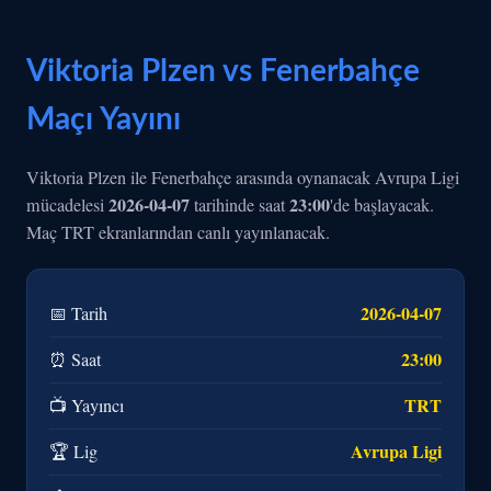
Viktoria Plzen vs Fenerbahçe
Maçı Yayını
Viktoria Plzen ile Fenerbahçe arasında oynanacak Avrupa Ligi
2026-04-07
23:00
mücadelesi
tarihinde saat
'de başlayacak.
Maç TRT ekranlarından canlı yayınlanacak.
2026-04-07
📅 Tarih
23:00
⏰ Saat
TRT
📺 Yayıncı
Avrupa Ligi
🏆 Lig