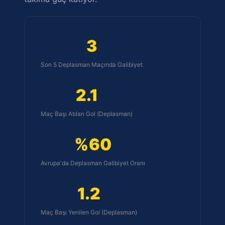
3
Son 5 Deplasman Maçında Galibiyet
2.1
Maç Başı Atılan Gol (Deplasman)
%60
Avrupa'da Deplasman Galibiyet Oranı
1.2
Maç Başı Yenilen Gol (Deplasman)