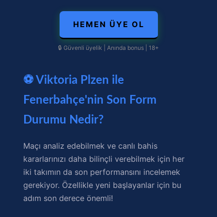
HEMEN ÜYE OL
🔒 Güvenli üyelik | Anında bonus | 18+
⚽ Viktoria Plzen ile
Fenerbahçe'nin Son Form
Durumu Nedir?
Maçı analiz edebilmek ve canlı bahis
kararlarınızı daha bilinçli verebilmek için her
iki takımın da son performansını incelemek
gerekiyor. Özellikle yeni başlayanlar için bu
adım son derece önemli!