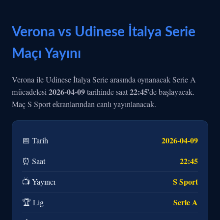
Verona vs Udinese İtalya Serie
Maçı Yayını
Verona ile Udinese İtalya Serie arasında oynanacak Serie A
2026-04-09
22:45
mücadelesi
tarihinde saat
'de başlayacak.
Maç S Sport ekranlarından canlı yayınlanacak.
2026-04-09
📅 Tarih
22:45
⏰ Saat
S Sport
📺 Yayıncı
Serie A
🏆 Lig