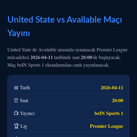
United State vs Available Maçı
Yayını
United State ile Available arasında oynanacak Premier League
2026-04-11
20:00
mücadelesi
tarihinde saat
'de başlayacak.
Maç beIN Sports 1 ekranlarından canlı yayınlanacak.
2026-04-11
📅 Tarih
20:00
⏰ Saat
beIN Sports 1
📺 Yayıncı
Premier League
🏆 Lig