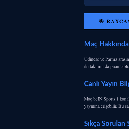
🎯 RAXCA
Maç Hakkında
Udinese ve Parma arasınd
iki takımın da puan tab
Canlı Yayın Bilg
Maç beIN Sports 1 kanalı
yayınına erişebilir. Bu s
Sıkça Sorulan 