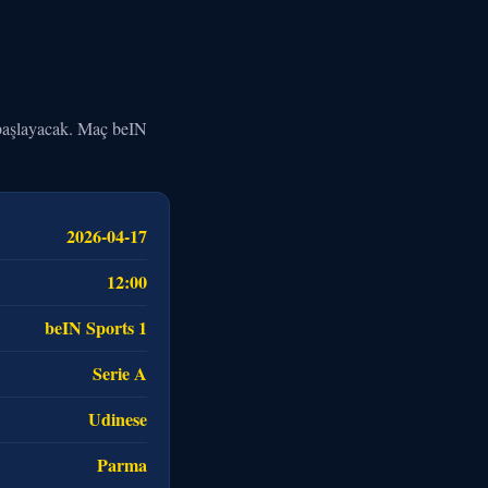
başlayacak. Maç beIN
2026-04-17
12:00
beIN Sports 1
Serie A
Udinese
Parma