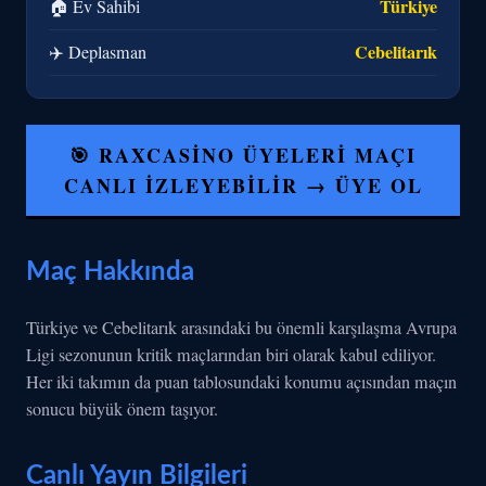
Türkiye
🏠 Ev Sahibi
Cebelitarık
✈️ Deplasman
🎯 RAXCASINO ÜYELERI MAÇI
CANLI İZLEYEBILIR → ÜYE OL
Maç Hakkında
Türkiye ve Cebelitarık arasındaki bu önemli karşılaşma Avrupa
Ligi sezonunun kritik maçlarından biri olarak kabul ediliyor.
Her iki takımın da puan tablosundaki konumu açısından maçın
sonucu büyük önem taşıyor.
Canlı Yayın Bilgileri