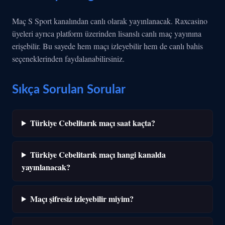
Maç S Sport kanalından canlı olarak yayınlanacak. Raxcasino
üyeleri ayrıca platform üzerinden lisanslı canlı maç yayınına
erişebilir. Bu sayede hem maçı izleyebilir hem de canlı bahis
seçeneklerinden faydalanabilirsiniz.
Sıkça Sorulan Sorular
Türkiye Cebelitarık maçı saat kaçta?
Türkiye Cebelitarık maçı hangi kanalda
yayınlanacak?
Maçı şifresiz izleyebilir miyim?