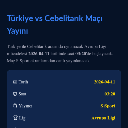
Türkiye vs Cebelitarık Maçı
Yayını
Türkiye ile Cebelitarık arasında oynanacak Avrupa Ligi
2026-04-11
03:20
mücadelesi
tarihinde saat
'de başlayacak.
Maç S Sport ekranlarından canlı yayınlanacak.
2026-04-11
📅 Tarih
03:20
⏰ Saat
S Sport
📺 Yayıncı
Avrupa Ligi
🏆 Lig