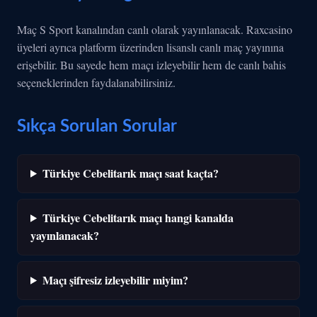
Maç S Sport kanalından canlı olarak yayınlanacak. Raxcasino
üyeleri ayrıca platform üzerinden lisanslı canlı maç yayınına
erişebilir. Bu sayede hem maçı izleyebilir hem de canlı bahis
seçeneklerinden faydalanabilirsiniz.
Sıkça Sorulan Sorular
Türkiye Cebelitarık maçı saat kaçta?
Türkiye Cebelitarık maçı hangi kanalda
yayınlanacak?
Maçı şifresiz izleyebilir miyim?