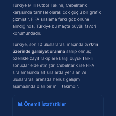
Türkiye Milli Futbol Takımı, Cebelitarık
karşısında tarihsel olarak çok güçlü bir grafik
çizmiştir. FIFA sıralama farkı göz önüne
alındığında, Türkiye bu maçta büyük favori
konumundadır.
Türkiye, son 10 uluslararası maçında
%70'in
üzerinde galibiyet oranına
sahip olmuş;
özellikle zayıf rakiplere karşı büyük farklı
sonuçlar elde etmiştir. Cebelitarık ise FIFA
sıralamasında alt sıralarda yer alan ve
uluslararası arenada henüz gelişim
aşamasında olan bir milli takımdır.
📊 Önemli İstatistikler