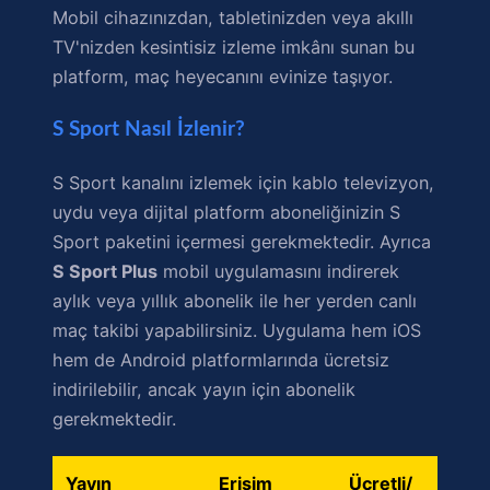
Mobil cihazınızdan, tabletinizden veya akıllı
TV'nizden kesintisiz izleme imkânı sunan bu
platform, maç heyecanını evinize taşıyor.
S Sport Nasıl İzlenir?
S Sport kanalını izlemek için kablo televizyon,
uydu veya dijital platform aboneliğinizin S
Sport paketini içermesi gerekmektedir. Ayrıca
S Sport Plus
mobil uygulamasını indirerek
aylık veya yıllık abonelik ile her yerden canlı
maç takibi yapabilirsiniz. Uygulama hem iOS
hem de Android platformlarında ücretsiz
indirilebilir, ancak yayın için abonelik
gerekmektedir.
Yayın
Erişim
Ücretli/