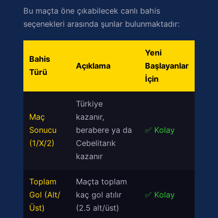
Bu maçta öne çıkabilecek canlı bahis
seçenekleri arasında şunlar bulunmaktadır:
Yeni
Bahis
Açıklama
Başlayanlar
Türü
İçin
Türkiye
Maç
kazanır,
Sonucu
berabere ya da
✅ Kolay
(1/X/2)
Cebelitarık
kazanır
Toplam
Maçta toplam
Gol (Alt/
kaç gol atılır
✅ Kolay
Üst)
(2.5 alt/üst)