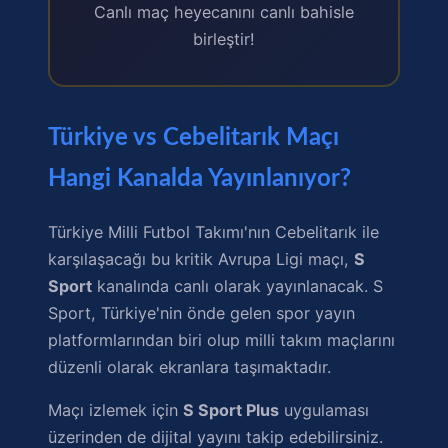
Canlı maç heyecanını canlı bahisle
birleştir!
Türkiye vs Cebelitarık Maçı
Hangi Kanalda Yayınlanıyor?
Türkiye Milli Futbol Takımı'nın Cebelitarık ile
karşılaşacağı bu kritik Avrupa Ligi maçı,
S
Sport
kanalında canlı olarak yayınlanacak. S
Sport, Türkiye'nin önde gelen spor yayın
platformlarından biri olup milli takım maçlarını
düzenli olarak ekranlara taşımaktadır.
Maçı izlemek için
S Sport Plus
uygulaması
üzerinden de dijital yayını takip edebilirsiniz.