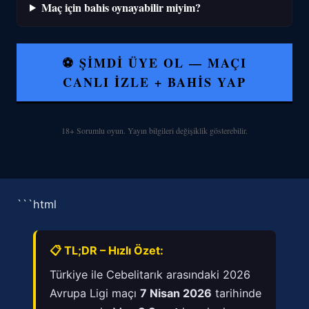
Maç için bahis oynayabilir miyim?
⚽ ŞIMDI ÜYE OL — MAÇI
CANLI İZLE + BAHIS YAP
18+ Sorumlu oyun. Yayın bilgileri değişiklik gösterebilir.
```html
📋 TL;DR – Hızlı Özet:
Türkiye ile Cebelitarık arasındaki 2026
Avrupa Ligi maçı
7 Nisan 2026
tarihinde