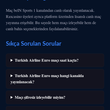
Maç beIN Sports 1 kanalından canlı olarak yayınlanacak.
Raxcasino üyeleri ayrıca platform üzerinden lisanslı canlı maç
yayınına erişebilir. Bu sayede hem maçı izleyebilir hem de
canlı bahis seçeneklerinden faydalanabilirsiniz.
Sıkça Sorulan Sorular
Turkish Airline Euro maçı saat kaçta?
Turkish Airline Euro maçı hangi kanalda
yayınlanacak?
Maçı şifresiz izleyebilir miyim?