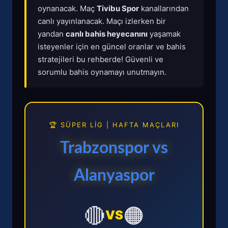
oynanacak. Maç
Tivibu Spor
kanallarından
canlı yayınlanacak. Maçı izlerken bir
yandan
canlı bahis heyecanını
yaşamak
isteyenler için en güncel oranlar ve bahis
stratejileri bu rehberde! Güvenli ve
sorumlu bahis oynamayı unutmayın.
🏆 SÜPER LİG | HAFTA MAÇLARI
Trabzonspor vs
Alanyaspor
🔴
🟠
VS