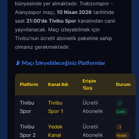
bünyesinde yer almaktadır. Trabzonspor -
Alanyaspor maçı,
10 Nisan 2026
tarihinde
saat
21:00'de Tivibu Spor
kanalından canlı
yayınlanacak. Maçı izleyebilmek için
Tivibu'nun ücretli abonelik paketine sahip
olmanız gerekmektedir.
📡 Maçı İzleyebileceğiniz Platformlar
Erişim
Platform
Kanal Adı
Durum
Türü
Tivibu
Tivibu
Ücretli
✅
Spor
Spor 1
Abonelik
Canlı
Tivibu
Yedek
Ücretli
⚡
Spor 2
Kanal
Abonelik
Yedek