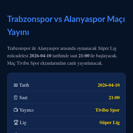
Trabzonspor vs Alanyaspor Maçı
Yayını
Trabzonspor ile Alanyaspor arasında oynanacak Süper Lig
2026-04-10
21:00
mücadelesi
tarihinde saat
'de başlayacak.
Maç Tivibu Spor ekranlarından canlı yayınlanacak.
2026-04-10
📅 Tarih
21:00
⏰ Saat
Tivibu Spor
📺 Yayıncı
Süper Lig
🏆 Lig