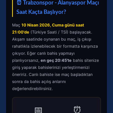
⏰ Trabzonspor - Alanyaspor Maçı
Saat Kaçta Başlıyor?
Maç
10 Nisan 2026, Cuma günü saat
21:00'de
(Türkiye Saati / TSİ) başlayacak.
Akşam saatinde oynanan bu maç, iş çıkışı
rahatlıkla izlenebilecek bir formatta karşınıza
çıkıyor. Eğer canlı bahis yapmayı
planlıyorsanız,
en geç 20:45'te
bahis sitenize
giriş yaparak bahislerinizi yerleştirmenizi
öneririz. Canlı bahiste ise maç başladıktan
sonra da bahis açılış anlarını
değerlendirebilirsiniz.
📅
⏰