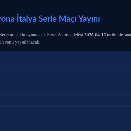
rona İtalya Serie Maçı Yayını
2026-04-12
a Serie arasında oynanacak Serie A mücadelesi
tarihinde saa
an canlı yayınlanacak.