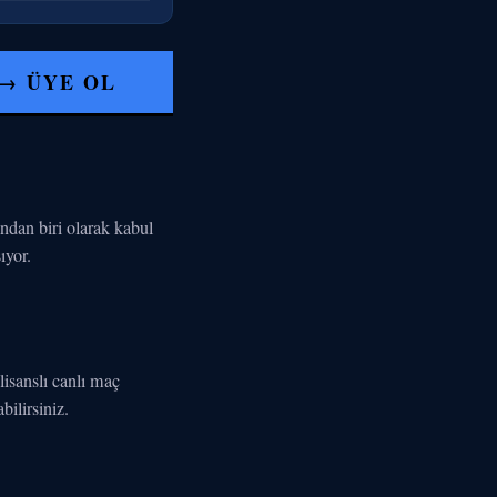
 → ÜYE OL
ndan biri olarak kabul
ıyor.
isanslı canlı maç
ilirsiniz.