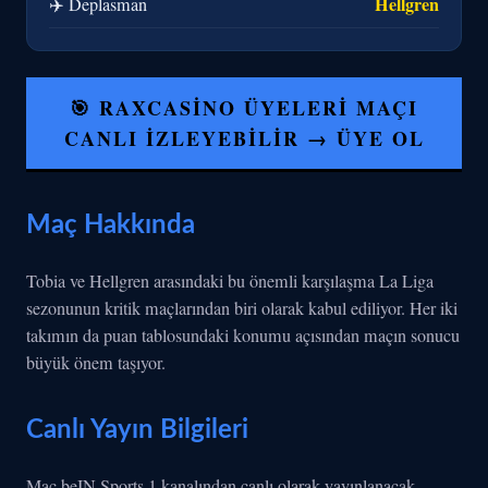
Hellgren
✈️ Deplasman
🎯 RAXCASINO ÜYELERI MAÇI
CANLI İZLEYEBILIR → ÜYE OL
Maç Hakkında
Tobia ve Hellgren arasındaki bu önemli karşılaşma La Liga
sezonunun kritik maçlarından biri olarak kabul ediliyor. Her iki
takımın da puan tablosundaki konumu açısından maçın sonucu
büyük önem taşıyor.
Canlı Yayın Bilgileri
Maç beIN Sports 1 kanalından canlı olarak yayınlanacak.