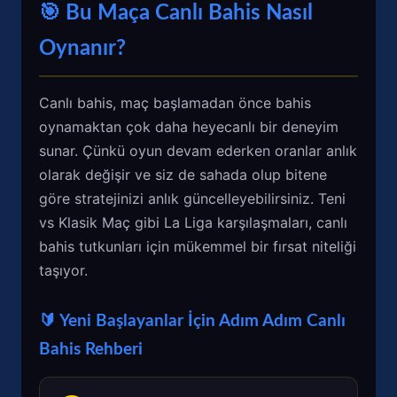
🎯 Bu Maça Canlı Bahis Nasıl
Oynanır?
Canlı bahis, maç başlamadan önce bahis
oynamaktan çok daha heyecanlı bir deneyim
sunar. Çünkü oyun devam ederken oranlar anlık
olarak değişir ve siz de sahada olup bitene
göre stratejinizi anlık güncelleyebilirsiniz. Teni
vs Klasik Maç gibi La Liga karşılaşmaları, canlı
bahis tutkunları için mükemmel bir fırsat niteliği
taşıyor.
🔰 Yeni Başlayanlar İçin Adım Adım Canlı
Bahis Rehberi