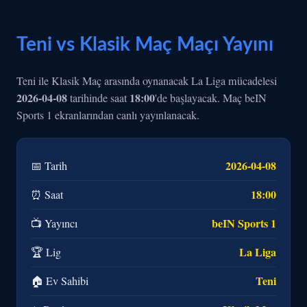
Teni vs Klasik Maç Maçı Yayını
Teni ile Klasik Maç arasında oynanacak La Liga mücadelesi
2026-04-08
18:00
tarihinde saat
'de başlayacak. Maç beIN
Sports 1 ekranlarından canlı yayınlanacak.
2026-04-08
📅 Tarih
18:00
⏰ Saat
beIN Sports 1
📺 Yayıncı
La Liga
🏆 Lig
Teni
🏠 Ev Sahibi