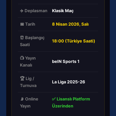
✈️ Deplasman
Klasik Maç
📅 Tarih
8 Nisan 2026, Salı
⏰ Başlangıç
18:00 (Türkiye Saati)
Saati
📺 Yayın
beIN Sports 1
Kanalı
🏆 Lig /
La Liga 2025-26
Turnuva
📡 Online
✅ Lisanslı Platform
Yayın
Üzerinden