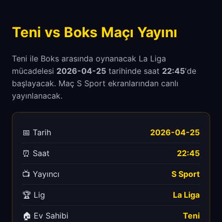
Teni vs Boks Maçı Yayını
Teni ile Boks arasında oynanacak La Liga
mücadelesi
2026-04-25
tarihinde saat
22:45
'de
başlayacak. Maç S Sport ekranlarından canlı
yayınlanacak.
📅 Tarih
2026-04-25
⏰ Saat
22:45
📺 Yayıncı
S Sport
🏆 Lig
La Liga
🏠 Ev Sahibi
Teni