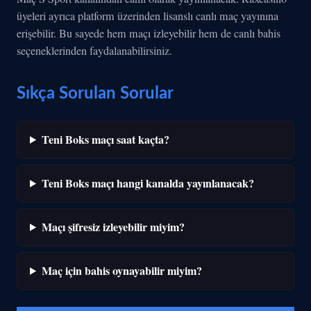
üyeleri ayrıca platform üzerinden lisanslı canlı maç yayınına
erişebilir. Bu sayede hem maçı izleyebilir hem de canlı bahis
seçeneklerinden faydalanabilirsiniz.
Sıkça Sorulan Sorular
Teni Boks maçı saat kaçta?
Teni Boks maçı hangi kanalda yayınlanacak?
Maçı şifresiz izleyebilir miyim?
Maç için bahis oynayabilir miyim?