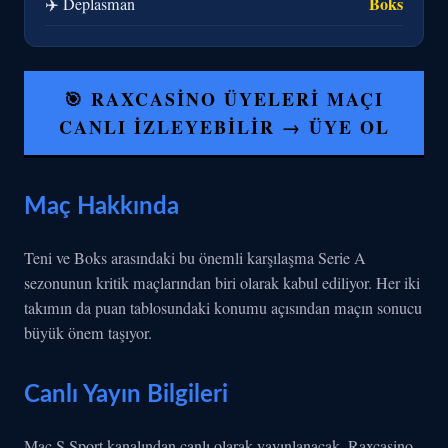
Boks
✈️ Deplasman
🎯 RAXCASINO ÜYELERI MAÇI
CANLI İZLEYEBILIR → ÜYE OL
Maç Hakkında
Teni ve Boks arasındaki bu önemli karşılaşma Serie A
sezonunun kritik maçlarından biri olarak kabul ediliyor. Her iki
takımın da puan tablosundaki konumu açısından maçın sonucu
büyük önem taşıyor.
Canlı Yayın Bilgileri
Maç S Sport kanalından canlı olarak yayınlanacak. Raxcasino