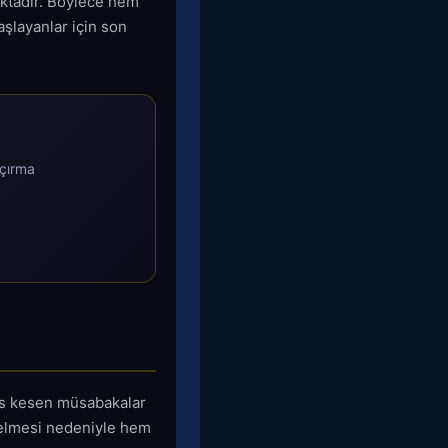
tadır. Böylece hem
aşlayanlar için son
açırma
efes kesen müsabakalar
gelmesi nedeniyle hem