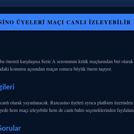
SINO ÜYELERI MAÇI CANLI İZLEYEBILIR
bu önemli karşılaşma Serie A sezonunun kritik maçlarından biri olarak k
undaki konumu açısından maçın sonucu büyük önem taşıyor.
ileri
anlı olarak yayınlanacak. Raxcasino üyeleri ayrıca platform üzerinden l
ayede hem maçı izleyebilir hem de canlı bahis seçeneklerinden faydalanab
Sorular