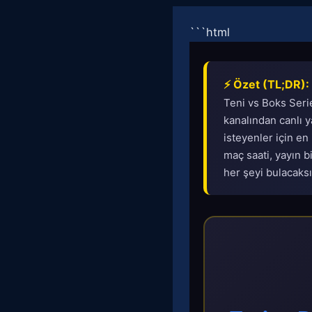
```html
⚡ Özet (TL;DR):
Teni vs Boks Ser
kanalından canlı 
isteyenler için en
maç saati, yayın bi
her şeyi bulacaksı