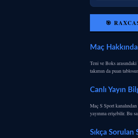
🎯 RAXCA
Maç Hakkında
Teni ve Boks arasındaki 
takımın da puan tablos
Canlı Yayın Bilg
Maç S Sport kanalından c
yayınına erişebilir. Bu s
Sıkça Sorulan 