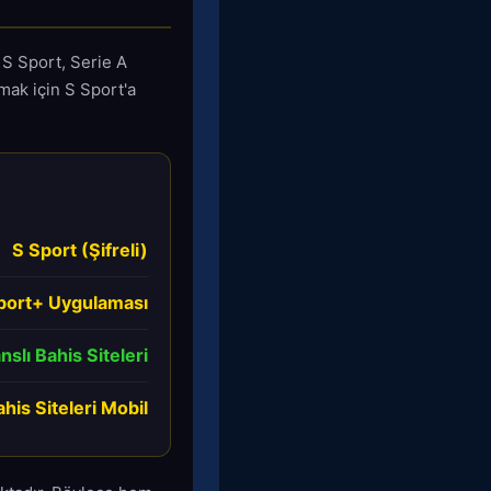
 S Sport, Serie A
mak için S Sport'a
S Sport (Şifreli)
port+ Uygulaması
nslı Bahis Siteleri
his Siteleri Mobil