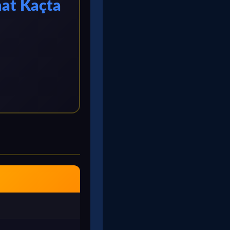
aat Kaçta