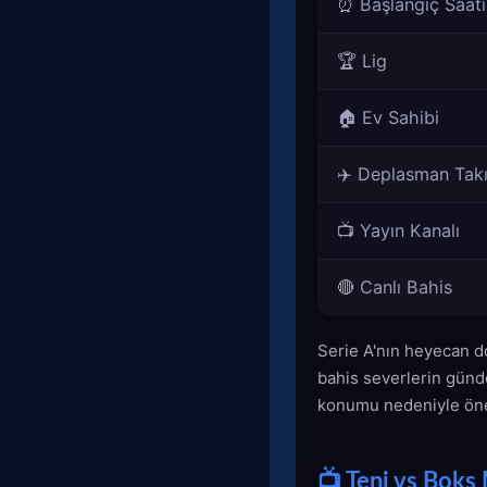
⏰ Başlangıç Saati
🏆 Lig
🏠 Ev Sahibi
✈️ Deplasman Tak
📺 Yayın Kanalı
🔴 Canlı Bahis
Serie A'nın heyecan do
bahis severlerin günd
konumu nedeniyle önem
📺 Teni vs Boks