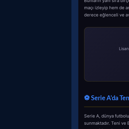
Bunların yanı sıra birç
maçı izleyip hem de anı
derece eğlenceli ve av
Lisan
⚽ Serie A'da Te
Serie A, dünya futbolu
sunmaktadır. Teni ve 