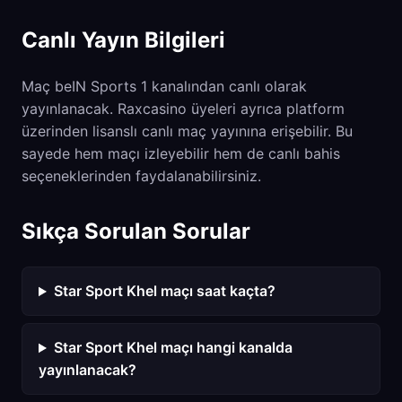
Canlı Yayın Bilgileri
Maç beIN Sports 1 kanalından canlı olarak
yayınlanacak. Raxcasino üyeleri ayrıca platform
üzerinden lisanslı canlı maç yayınına erişebilir. Bu
sayede hem maçı izleyebilir hem de canlı bahis
seçeneklerinden faydalanabilirsiniz.
Sıkça Sorulan Sorular
Star Sport Khel maçı saat kaçta?
Star Sport Khel maçı hangi kanalda
yayınlanacak?