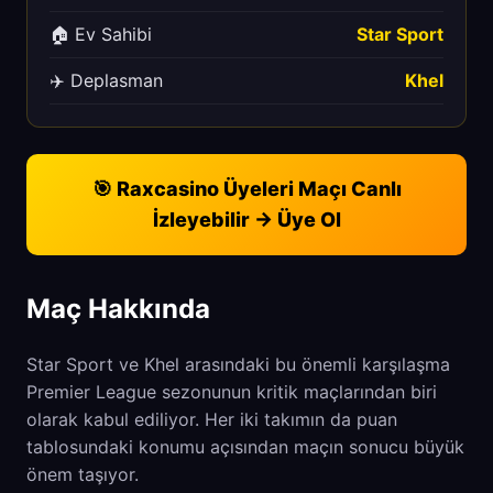
🏠 Ev Sahibi
Star Sport
✈️ Deplasman
Khel
🎯 Raxcasino Üyeleri Maçı Canlı
İzleyebilir → Üye Ol
Maç Hakkında
Star Sport ve Khel arasındaki bu önemli karşılaşma
Premier League sezonunun kritik maçlarından biri
olarak kabul ediliyor. Her iki takımın da puan
tablosundaki konumu açısından maçın sonucu büyük
önem taşıyor.