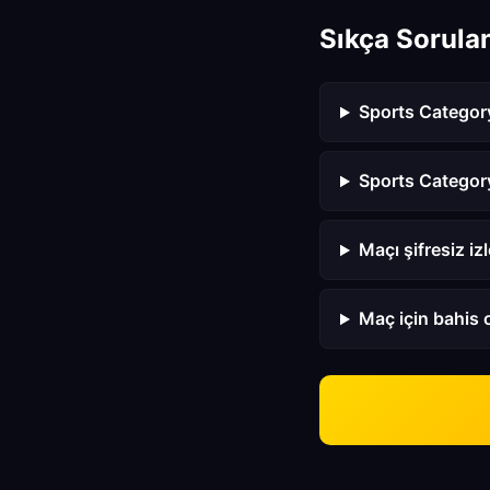
Sıkça Sorula
Sports Categor
Sports Categor
Maçı şifresiz iz
Maç için bahis 