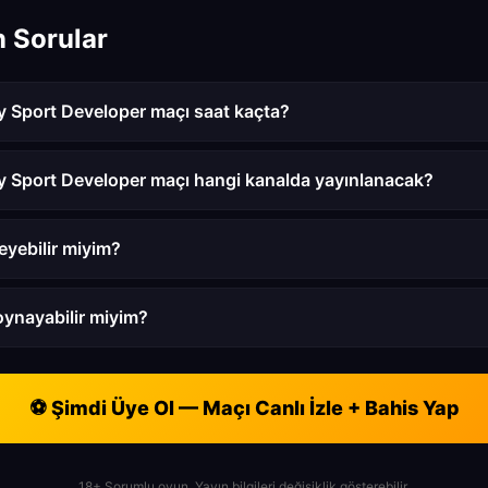
n Sorular
y Sport Developer maçı saat kaçta?
y Sport Developer maçı hangi kanalda yayınlanacak?
leyebilir miyim?
oynayabilir miyim?
⚽ Şimdi Üye Ol — Maçı Canlı İzle + Bahis Yap
18+ Sorumlu oyun. Yayın bilgileri değişiklik gösterebilir.