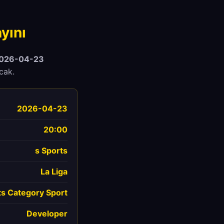
yını
026-04-23
cak.
2026-04-23
20:00
s Sports
La Liga
ts Category Sport
Developer