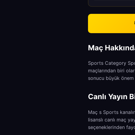
Maç Hakkınd
Sports Category Spo
maçlarından biri ola
sonucu büyük önem t
Canlı Yayın Bi
Maç s Sports kanalın
lisanslı canlı maç ya
seçeneklerinden fayda