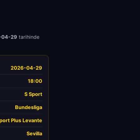
-04-29
tarihinde
2026-04-29
18:00
S Sport
Bundesliga
port Plus Levante
Sevilla