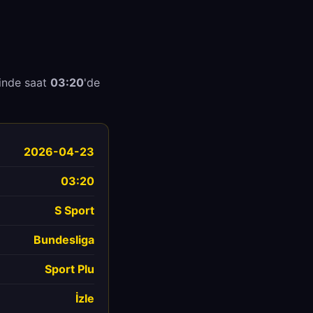
inde saat
03:20
'de
2026-04-23
03:20
S Sport
Bundesliga
Sport Plu
İzle