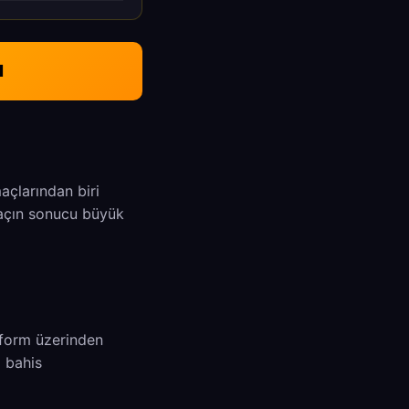
l
açlarından biri
maçın sonucu büyük
tform üzerinden
ı bahis