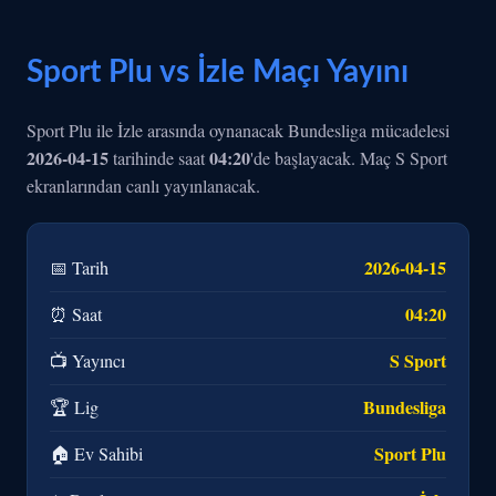
Sport Plu vs İzle Maçı Yayını
Sport Plu ile İzle arasında oynanacak Bundesliga mücadelesi
2026-04-15
04:20
tarihinde saat
'de başlayacak. Maç S Sport
ekranlarından canlı yayınlanacak.
2026-04-15
📅 Tarih
04:20
⏰ Saat
S Sport
📺 Yayıncı
Bundesliga
🏆 Lig
Sport Plu
🏠 Ev Sahibi