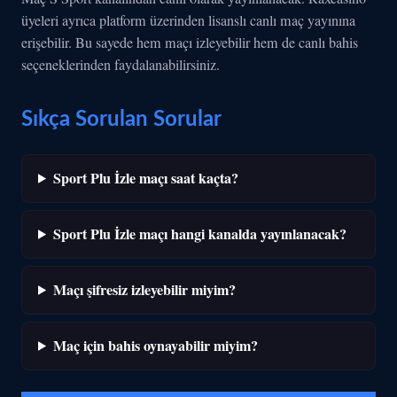
üyeleri ayrıca platform üzerinden lisanslı canlı maç yayınına
erişebilir. Bu sayede hem maçı izleyebilir hem de canlı bahis
seçeneklerinden faydalanabilirsiniz.
Sıkça Sorulan Sorular
Sport Plu İzle maçı saat kaçta?
Sport Plu İzle maçı hangi kanalda yayınlanacak?
Maçı şifresiz izleyebilir miyim?
Maç için bahis oynayabilir miyim?