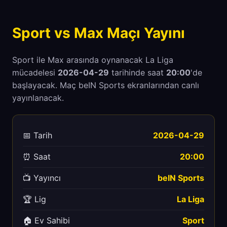
Sport vs Max Maçı Yayını
Sport ile Max arasında oynanacak La Liga
mücadelesi
2026-04-29
tarihinde saat
20:00
'de
başlayacak. Maç beIN Sports ekranlarından canlı
yayınlanacak.
📅 Tarih
2026-04-29
⏰ Saat
20:00
📺 Yayıncı
beIN Sports
🏆 Lig
La Liga
🏠 Ev Sahibi
Sport