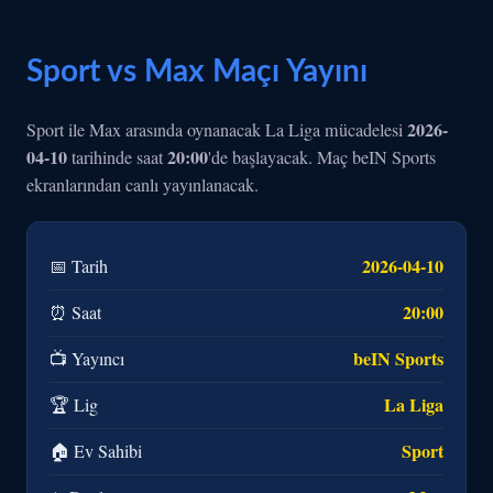
Sport vs Max Maçı Yayını
2026-
Sport ile Max arasında oynanacak La Liga mücadelesi
04-10
20:00
tarihinde saat
'de başlayacak. Maç beIN Sports
ekranlarından canlı yayınlanacak.
2026-04-10
📅 Tarih
20:00
⏰ Saat
beIN Sports
📺 Yayıncı
La Liga
🏆 Lig
Sport
🏠 Ev Sahibi