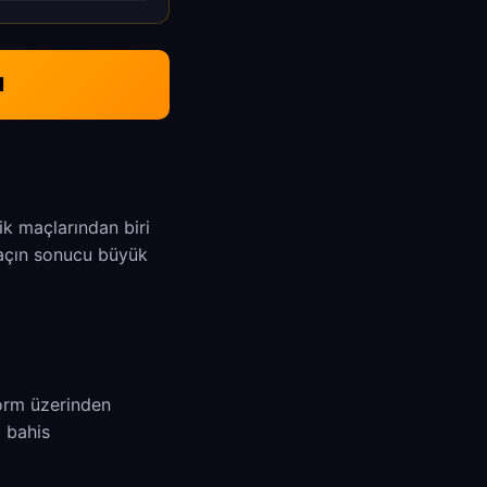
l
ik maçlarından biri
maçın sonucu büyük
form üzerinden
ı bahis