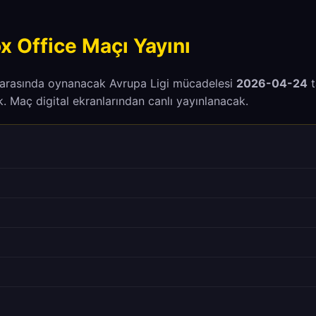
x Office Maçı Yayını
e arasında oynanacak Avrupa Ligi mücadelesi
2026-04-24
t
. Maç digital ekranlarından canlı yayınlanacak.