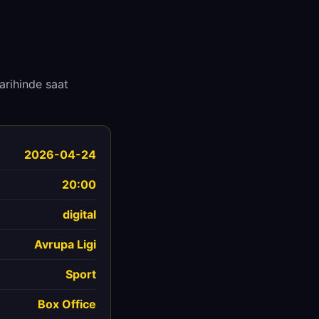
arihinde saat
2026-04-24
20:00
digital
Avrupa Ligi
Sport
Box Office