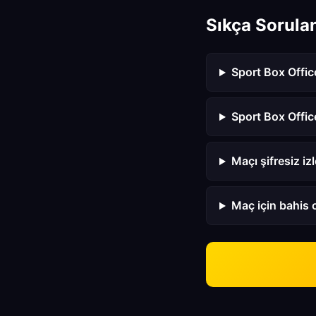
Sıkça Sorula
Sport Box Offic
Sport Box Offic
Maçı şifresiz iz
Maç için bahis 