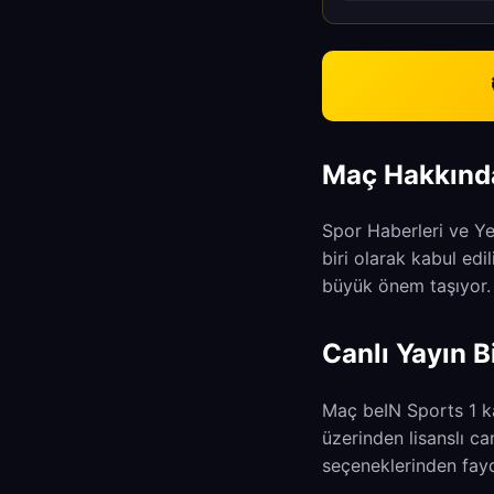
Maç Hakkınd
Spor Haberleri ve Ye
biri olarak kabul ed
büyük önem taşıyor.
Canlı Yayın Bi
Maç beIN Sports 1 ka
üzerinden lisanslı ca
seçeneklerinden fayda