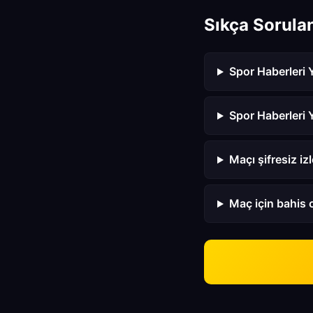
Sıkça Sorula
Spor Haberleri 
Spor Haberleri 
Maçı şifresiz iz
Maç için bahis 