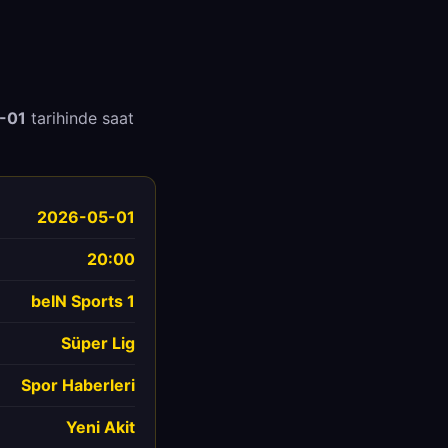
-01
tarihinde saat
2026-05-01
20:00
beIN Sports 1
Süper Lig
Spor Haberleri
Yeni Akit