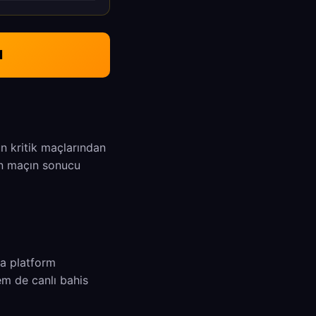
l
n kritik maçlarından
an maçın sonucu
ca platform
em de canlı bahis