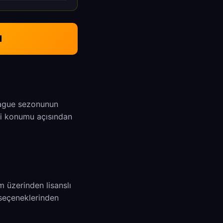
l
eague sezonunun
aki konumu açısından
m üzerinden lisanslı
 seçeneklerinden