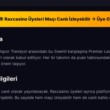
🎯 Raxcasino Üyeleri Maçı Canlı İzleyebilir → Üye O
a
ulspor Trendyol arasındaki bu önemli karşılaşma Premier L
iri olarak kabul ediliyor. Her iki takımın da puan tablosund
önem taşıyor.
lgileri
 canlı olarak yayınlanacak. Raxcasino üyeleri ayrıca platfor
rişebilir. Bu sayede hem maçı izleyebilir hem de canlı bahis