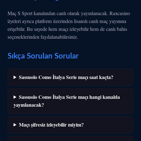
Maç S Sport kanalından canlı olarak yayınlanacak. Raxcasino
üyeleri ayrıca platform üzerinden lisanslı canlı maç yayınına
erişebilir. Bu sayede hem maçı izleyebilir hem de canlı bahis
seçeneklerinden faydalanabilirsiniz.
Sıkça Sorulan Sorular
Sassuolo Como İtalya Serie maçı saat kaçta?
Sassuolo Como İtalya Serie maçı hangi kanalda
yayınlanacak?
Maçı şifresiz izleyebilir miyim?