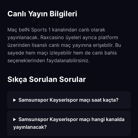
Canlı Yayın Bilgileri
Maç beIN Sports 1 kanalından canlı olarak
yayınlanacak. Raxcasino üyeleri ayrıca platform
üzerinden lisanslı canlı maç yayınına erişebilir. Bu
sayede hem maçı izleyebilir hem de canlı bahis
seçeneklerinden faydalanabilirsiniz.
Sıkça Sorulan Sorular
Samsunspor Kayserispor maçı saat kaçta?
Samsunspor Kayserispor maçı hangi kanalda
yayınlanacak?