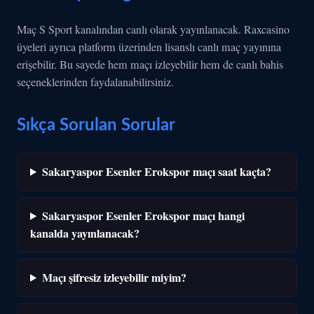
Maç S Sport kanalından canlı olarak yayınlanacak. Raxcasino
üyeleri ayrıca platform üzerinden lisanslı canlı maç yayınına
erişebilir. Bu sayede hem maçı izleyebilir hem de canlı bahis
seçeneklerinden faydalanabilirsiniz.
Sıkça Sorulan Sorular
Sakaryaspor Esenler Erokspor maçı saat kaçta?
Sakaryaspor Esenler Erokspor maçı hangi
kanalda yayınlanacak?
Maçı şifresiz izleyebilir miyim?