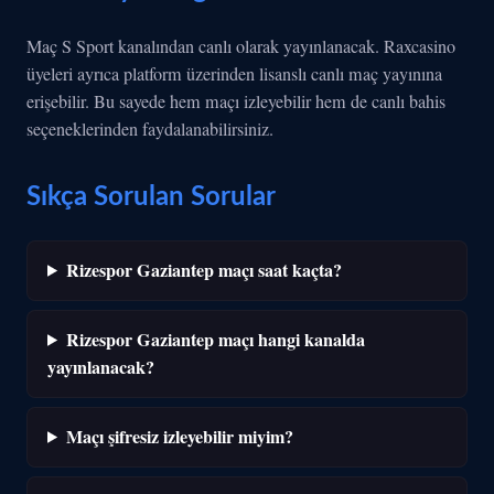
Maç S Sport kanalından canlı olarak yayınlanacak. Raxcasino
üyeleri ayrıca platform üzerinden lisanslı canlı maç yayınına
erişebilir. Bu sayede hem maçı izleyebilir hem de canlı bahis
seçeneklerinden faydalanabilirsiniz.
Sıkça Sorulan Sorular
Rizespor Gaziantep maçı saat kaçta?
Rizespor Gaziantep maçı hangi kanalda
yayınlanacak?
Maçı şifresiz izleyebilir miyim?