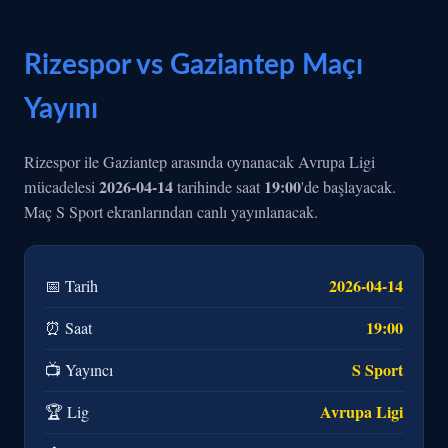
Rizespor vs Gaziantep Maçı
Yayını
Rizespor ile Gaziantep arasında oynanacak Avrupa Ligi
2026-04-14
19:00
mücadelesi
tarihinde saat
'de başlayacak.
Maç S Sport ekranlarından canlı yayınlanacak.
2026-04-14
📅 Tarih
19:00
⏰ Saat
S Sport
📺 Yayıncı
Avrupa Ligi
🏆 Lig