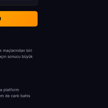
l
k maçlarından biri
maçın sonucu büyük
ca platform
em de canlı bahis