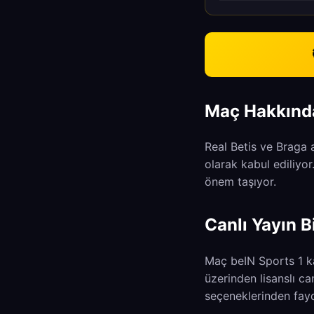
Maç Hakkınd
Real Betis ve Braga 
olarak kabul ediliyo
önem taşıyor.
Canlı Yayın Bi
Maç beIN Sports 1 ka
üzerinden lisanslı ca
seçeneklerinden fayda