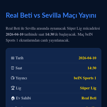
Real Beti vs Sevilla Maçı Yayını
Real Beti ile Sevilla arasında oynanacak Süper Lig mücadelesi
2026-04-10
14:30
tarihinde saat
'de başlayacak. Maç beIN
Sports 1 ekranlarından canlı yayınlanacak.
2026-04-10
📅 Tarih
14:30
⏰ Saat
beIN Sports 1
📺 Yayıncı
Süper Lig
🏆 Lig
Real Beti
🏠 Ev Sahibi