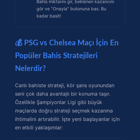
Bahis miktarını gir, beklenen kazancını
gör ve "Onayla" butonuna bas. Bu
kadar basit!
💰 PSG vs Chelsea Maçı İçin En
Popüler Bahis Stratejileri
Nelerdir?
Canlı bahiste strateji, kör şans oyunundan
seni çok daha avantajlı bir konuma taşır.
Özellikle Şampiyonlar Ligi gibi büyük
maçlarda doğru strateji seçmek kazanma
ihtimalini artırabilir. İşte yeni başlayanlar için
en etkili yaklaşımlar: