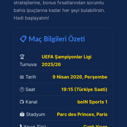
stratejilerine, bonus fırsatlarından sorumlu
bahis ipuçlarına kadar her şeyi bulabilirsin.
Hadi başlayalım!
📋 Maç Bilgileri Özeti
🏆
UEFA Şampiyonlar Ligi
Turnuva
2025/26
📅 Tarih
9 Nisan 2026, Perşembe
🕐 Saat
19:15 (Türkiye Saati)
📺 Kanal
beIN Sports 1
🏟️ Stadyum
Parc des Princes, Paris
🎙️ Yayın Türü
Canlı Yayın