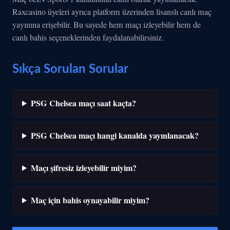
Raxcasino üyeleri ayrıca platform üzerinden lisanslı canlı maç
yayınına erişebilir. Bu sayede hem maçı izleyebilir hem de
canlı bahis seçeneklerinden faydalanabilirsiniz.
Sıkça Sorulan Sorular
PSG Chelsea maçı saat kaçta?
PSG Chelsea maçı hangi kanalda yayınlanacak?
Maçı şifresiz izleyebilir miyim?
Maç için bahis oynayabilir miyim?