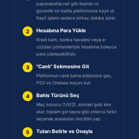
paparabahis.net gibi lisanslı ve
güvenilir bir bahis platformuna kayıt ol.
Kayıt işlemi sadece birkaç dakika sürer.
Hesabına Para Yükle
2
Kredi kartı, banka havalesi veya e-
cüzdan yöntemleriyle hesabına kolayca
para yükleyebilirsin.
"Canlı" Sekmesine Git
3
Platformun canlı bahis bölümüne geç.
PSG vs Chelsea maçını bul.
Bahis Türünü Seç
4
Maç sonucu (1/X/2), sonraki golü kim
atar, toplam gol sayısı gibi onlarca farklı
seçenek arasından tercihini yap.
Tutarı Belirle ve Onayla
5