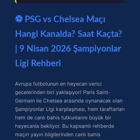
⚽ PSG vs Chelsea Maçı
Hangi Kanalda? Saat Kaçta?
| 9 Nisan 2026 Şampiyonlar
Ligi Rehberi
Avrupa futbolunun en heyecan verici
gecelerinden biri yaklaşıyor! Paris Saint-
Germain ile Chelsea arasında oynanacak olan
Şampiyonlar Ligi karşılaşması, hem taraftarları
hem de canlı bahis tutkunlarını büyük bir
heyecanla bekliyor. Bu kapsamlı rehberde
maçın yayın bilgilerinden canlı bahis