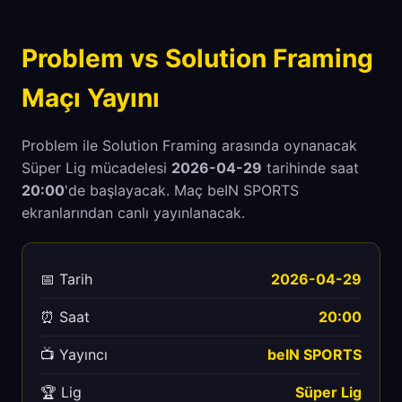
Problem vs Solution Framing
Maçı Yayını
Problem ile Solution Framing arasında oynanacak
Süper Lig mücadelesi
2026-04-29
tarihinde saat
20:00
'de başlayacak. Maç beIN SPORTS
ekranlarından canlı yayınlanacak.
📅 Tarih
2026-04-29
⏰ Saat
20:00
📺 Yayıncı
beIN SPORTS
🏆 Lig
Süper Lig