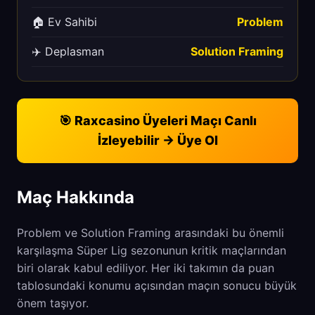
🏠 Ev Sahibi
Problem
✈️ Deplasman
Solution Framing
🎯 Raxcasino Üyeleri Maçı Canlı
İzleyebilir → Üye Ol
Maç Hakkında
Problem ve Solution Framing arasındaki bu önemli
karşılaşma Süper Lig sezonunun kritik maçlarından
biri olarak kabul ediliyor. Her iki takımın da puan
tablosundaki konumu açısından maçın sonucu büyük
önem taşıyor.