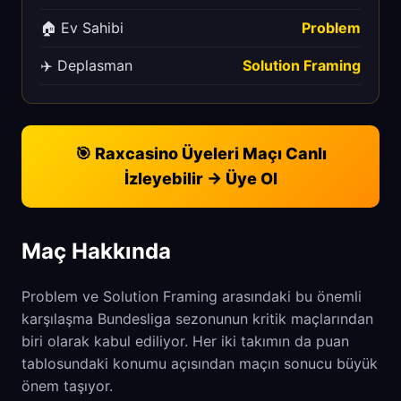
🏠 Ev Sahibi
Problem
✈️ Deplasman
Solution Framing
🎯 Raxcasino Üyeleri Maçı Canlı
İzleyebilir → Üye Ol
Maç Hakkında
Problem ve Solution Framing arasındaki bu önemli
karşılaşma Bundesliga sezonunun kritik maçlarından
biri olarak kabul ediliyor. Her iki takımın da puan
tablosundaki konumu açısından maçın sonucu büyük
önem taşıyor.