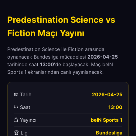
Predestination Science vs
Fiction Maçı Yayını
Predestination Science ile Fiction arasında
oynanacak Bundesliga mücadelesi
2026-04-25
tarihinde saat
13:00
'de başlayacak. Maç beIN
Sports 1 ekranlarından canlı yayınlanacak.
📅 Tarih
2026-04-25
⏰ Saat
13:00
📺 Yayıncı
beIN Sports 1
🏆 Lig
Bundesliga