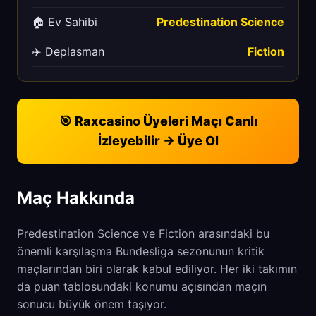
🏠 Ev Sahibi
Predestination Science
✈️ Deplasman
Fiction
🎯 Raxcasino Üyeleri Maçı Canlı
İzleyebilir → Üye Ol
Maç Hakkında
Predestination Science ve Fiction arasındaki bu
önemli karşılaşma Bundesliga sezonunun kritik
maçlarından biri olarak kabul ediliyor. Her iki takımın
da puan tablosundaki konumu açısından maçın
sonucu büyük önem taşıyor.