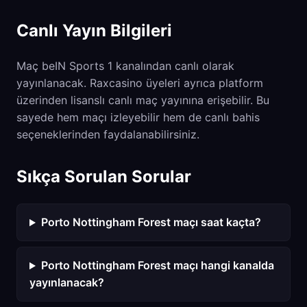
Canlı Yayın Bilgileri
Maç beIN Sports 1 kanalından canlı olarak
yayınlanacak. Raxcasino üyeleri ayrıca platform
üzerinden lisanslı canlı maç yayınına erişebilir. Bu
sayede hem maçı izleyebilir hem de canlı bahis
seçeneklerinden faydalanabilirsiniz.
Sıkça Sorulan Sorular
Porto Nottingham Forest maçı saat kaçta?
Porto Nottingham Forest maçı hangi kanalda
yayınlanacak?