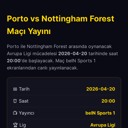
Porto vs Nottingham Forest
Maçı Yayını
Porto ile Nottingham Forest arasında oynanacak
Avrupa Ligi mücadelesi
2026-04-20
tarihinde saat
20:00
'de başlayacak. Maç beIN Sports 1
ekranlarından canlı yayınlanacak.
📅 Tarih
2026-04-20
⏰ Saat
20:00
📺 Yayıncı
beIN Sports 1
🏆 Lig
Avrupa Ligi