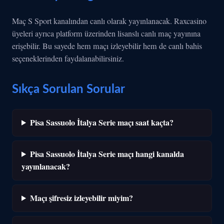
Maç S Sport kanalından canlı olarak yayınlanacak. Raxcasino
üyeleri ayrıca platform üzerinden lisanslı canlı maç yayınına
erişebilir. Bu sayede hem maçı izleyebilir hem de canlı bahis
seçeneklerinden faydalanabilirsiniz.
Sıkça Sorulan Sorular
Pisa Sassuolo İtalya Serie maçı saat kaçta?
Pisa Sassuolo İtalya Serie maçı hangi kanalda
yayınlanacak?
Maçı şifresiz izleyebilir miyim?