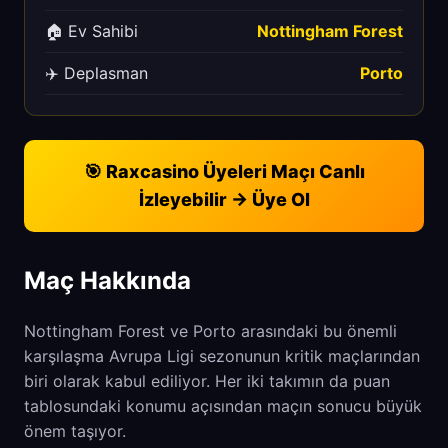
🏠 Ev Sahibi
Nottingham Forest
✈️ Deplasman
Porto
🎯 Raxcasino Üyeleri Maçı Canlı
İzleyebilir → Üye Ol
Maç Hakkında
Nottingham Forest ve Porto arasındaki bu önemli
karşılaşma Avrupa Ligi sezonunun kritik maçlarından
biri olarak kabul ediliyor. Her iki takımın da puan
tablosundaki konumu açısından maçın sonucu büyük
önem taşıyor.