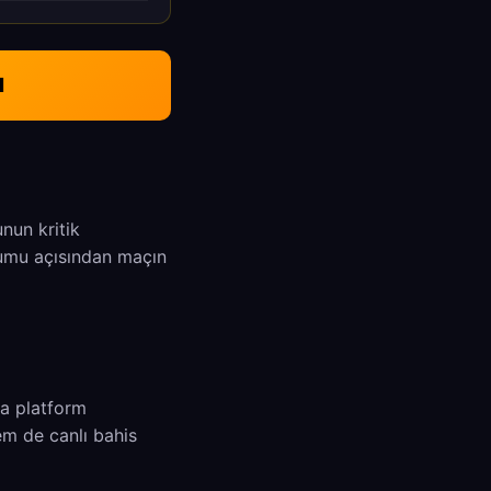
l
nun kritik
numu açısından maçın
ca platform
em de canlı bahis