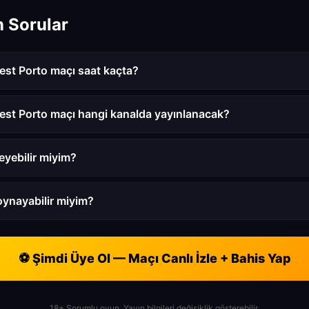
n Sorular
est Porto maçı saat kaçta?
est Porto maçı hangi kanalda yayınlanacak?
leyebilir miyim?
oynayabilir miyim?
⚽ Şimdi Üye Ol — Maçı Canlı İzle + Bahis Yap
18+ Sorumlu oyun. Yayın bilgileri değişiklik gösterebilir.