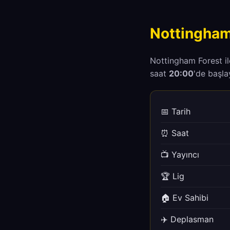
Nottingham 
Nottingham Forest i
saat
20:00
'de başla
📅 Tarih
⏰ Saat
📺 Yayıncı
🏆 Lig
🏠 Ev Sahibi
✈️ Deplasman