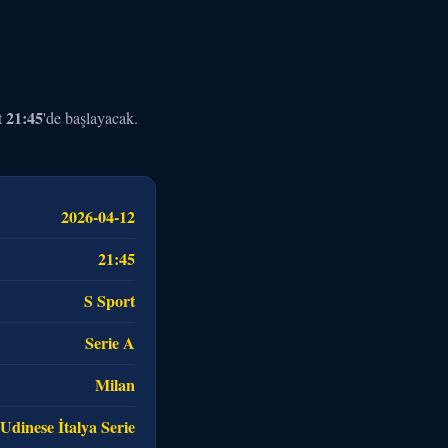
21:45
t
'de başlayacak.
2026-04-12
21:45
S Sport
Serie A
Milan
Udinese İtalya Serie