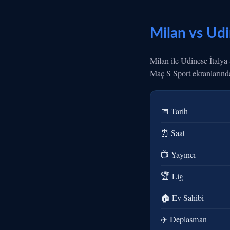
Milan vs Udi
Milan ile Udinese İtaly
Maç S Sport ekranlarınd
📅 Tarih
⏰ Saat
📺 Yayıncı
🏆 Lig
🏠 Ev Sahibi
✈️ Deplasman