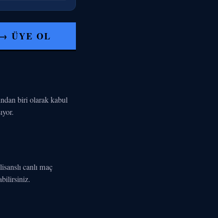
 → ÜYE OL
ndan biri olarak kabul
ıyor.
isanslı canlı maç
ilirsiniz.