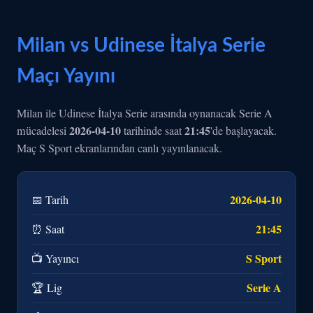
Milan vs Udinese İtalya Serie
Maçı Yayını
Milan ile Udinese İtalya Serie arasında oynanacak Serie A
2026-04-10
21:45
mücadelesi
tarihinde saat
'de başlayacak.
Maç S Sport ekranlarından canlı yayınlanacak.
2026-04-10
📅 Tarih
21:45
⏰ Saat
S Sport
📺 Yayıncı
Serie A
🏆 Lig