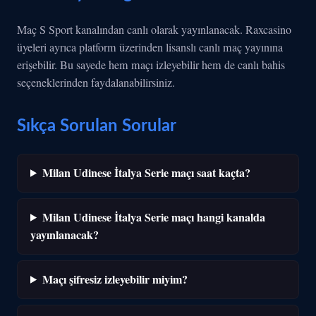
Maç S Sport kanalından canlı olarak yayınlanacak. Raxcasino
üyeleri ayrıca platform üzerinden lisanslı canlı maç yayınına
erişebilir. Bu sayede hem maçı izleyebilir hem de canlı bahis
seçeneklerinden faydalanabilirsiniz.
Sıkça Sorulan Sorular
Milan Udinese İtalya Serie maçı saat kaçta?
Milan Udinese İtalya Serie maçı hangi kanalda
yayınlanacak?
Maçı şifresiz izleyebilir miyim?