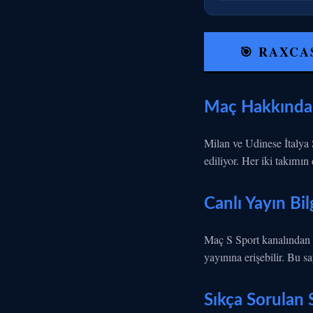
🎯 RAXCA
Maç Hakkında
Milan ve Udinese İtalya 
ediliyor. Her iki takım
Canlı Yayın Bilg
Maç S Sport kanalından c
yayınına erişebilir. Bu s
Sıkça Sorulan 