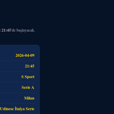
21:45
t
'de başlayacak.
2026-04-09
21:45
S Sport
Serie A
Milan
Udinese İtalya Serie