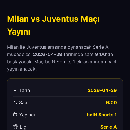
Milan vs Juventus Maçı
Yayını
Milan ile Juventus arasında oynanacak Serie A
mücadelesi
2026-04-29
tarihinde saat
9:00
'de
başlayacak. Maç beIN Sports 1 ekranlarından canlı
yayınlanacak.
📅 Tarih
2026-04-29
⏰ Saat
9:00
📺 Yayıncı
beIN Sports 1
🏆 Lig
Serie A